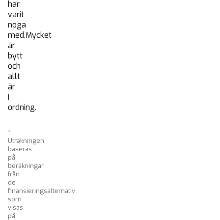
Sälja bil
har
varit
Blogg
noga
Listor
med.Mycket
är
Finansiering
bytt
Kontakt
och
allt
är
i
ordning.
*
Uträkningen
baseras
på
beräkningar
från
de
finansieringsalternativ
som
visas
på