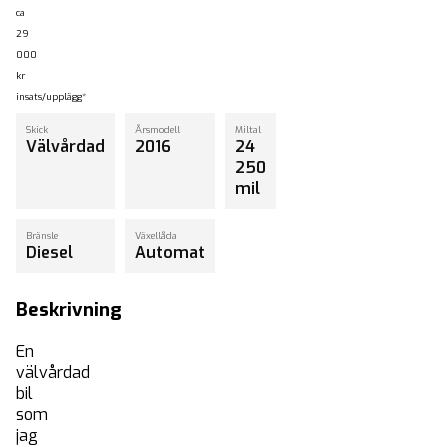
ca
29
000
kr
insats/upplägg*
Skick
Årsmodell
Miltal
Välvårdad
2016
24
250
mil
Bränsle
Växellåda
Diesel
Automat
Beskrivning
En
välvårdad
Start
bil
som
Köpa bil
jag