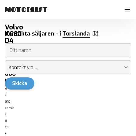
MOTORLIST
Volvo
XC60
Kontakta säljaren - i
Torslanda
D4
AWD
Geartronic
- Begagnade bilar Torslanda
145
Kontakt via…
000
kr
Skicka
ca
2
010
kr/mån
i
8
år
+