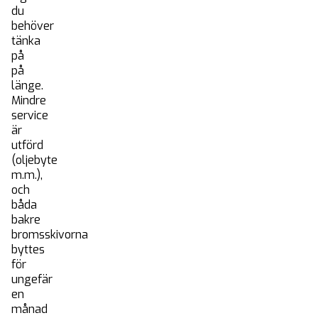
du
behöver
tänka
på
på
länge.
Mindre
service
är
utförd
(oljebyte
m.m.),
och
båda
bakre
bromsskivorna
byttes
för
ungefär
en
månad