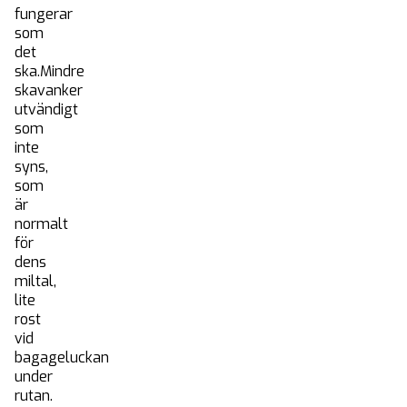
fungerar
som
det
ska.Mindre
skavanker
utvändigt
som
inte
syns,
som
är
normalt
för
dens
miltal,
lite
rost
vid
Start
bagageluckan
under
Köpa bil
rutan.