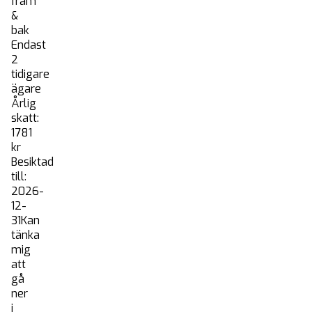
fram
&
bak
Endast
2
tidigare
ägare
Årlig
skatt:
1781
kr
Besiktad
till:
2026-
12-
31Kan
tänka
mig
att
gå
ner
i