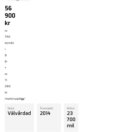
- Begagnade bilar Angered
56
900
kr
ca
790
kr/mån
i
8
år
+
ca
11
380
kr
insats/upplägg*
Skick
Årsmodell
Miltal
Välvårdad
2014
23
700
mil