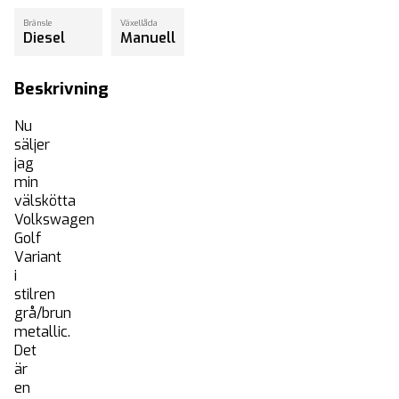
Bränsle
Växellåda
Diesel
Manuell
Beskrivning
Nu
säljer
jag
min
välskötta
Volkswagen
Golf
Variant
i
stilren
grå/brun
metallic.
Det
är
en