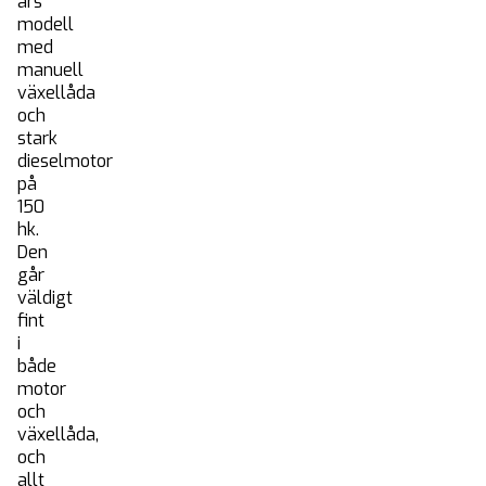
års
modell
med
manuell
växellåda
och
stark
dieselmotor
på
150
hk.
Den
går
väldigt
fint
i
både
motor
och
växellåda,
och
allt