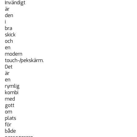
Sälja bil
Invändigt
är
Blogg
den
Listor
i
bra
Finansiering
skick
Kontakt
och
en
modern
touch-/pekskärm.
Det
är
en
rymlig
kombi
med
gott
om
plats
för
både