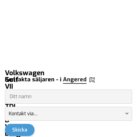
Volkswagen
Golf
Kontakta säljaren - i
Angered
VII
Sportscombi
2.0
TDI
4Motion
Kontakt via…
D-
Värmare
Skicka
Drag