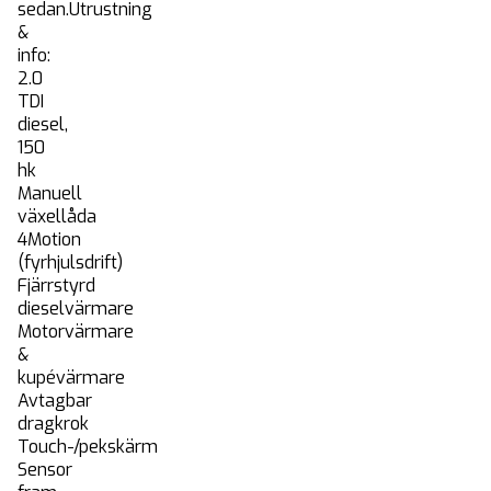
sedan.Utrustning
&
info:
2.0
TDI
diesel,
150
hk
Manuell
växellåda
4Motion
(fyrhjulsdrift)
Fjärrstyrd
dieselvärmare
Motorvärmare
&
kupévärmare
Avtagbar
dragkrok
Touch-/pekskärm
Sensor