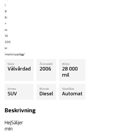
i
8
år
+
ca
10
200
kr
insats/upplägg*
Skick
Årsmodell
Miltal
Välvårdad
2006
28 000
mil
Kaross
Bränsle
Växellåda
SUV
Diesel
Automat
Beskrivning
HejSäljer
min