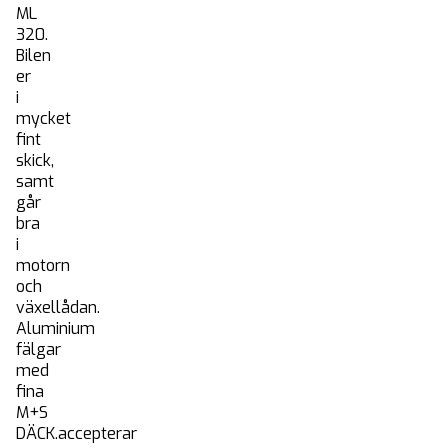
ML
320.
Bilen
er
Start
i
Köpa bil
mycket
fint
Sälja bil
skick,
Blogg
samt
går
Listor
bra
Finansiering
i
motorn
Kontakt
och
växellådan.
Aluminium
fälgar
med
fina
M+S
DÄCK.accepterar