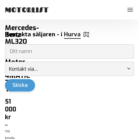
MOTORLIST
Mercedes-
Benz
Kontakta säljaren - i
Hurva
ML320
Super
V6
Motor.
CDI
Kontakt via…
4MATIC
7G-
Skicka
Tronic
- Begagnade bilar Hurva
51
000
kr
ca
710
kr/mån