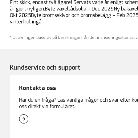
Fint skick, endast två ägare! Servats varje år enligt sch
är gjort nyligen:Byte växellådsolja – Dec 2025Ny bakaxelb
Okt 2025Byte bromsskivor och bromsbelägg – Feb 2025Orig
vinterhjul ingå.
* Uträkningen baseras på beräkningar från de finansieringsalternati
Kundservice och support
Kontakta oss
Har du en fråga? Läs vanliga frågor och svar eller k
oss direkt via formuläret.