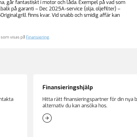
ema, går fantastiskt i motor och låda. Exempel på vad som
Köpa bil
alk på garanti – Dec 2025A-service (olja, oljefilter) –
inalgrill finns kvar. Vid snabb och smidig affär kan
Sälja bil
Blogg
Listor
v som visas på
Finansiering
.
Finansiering
Kontakt
Finansieringshjälp
ontakta
Hitta rätt finansieringspartner för din nya bi
alternativ du kan ansöka hos.