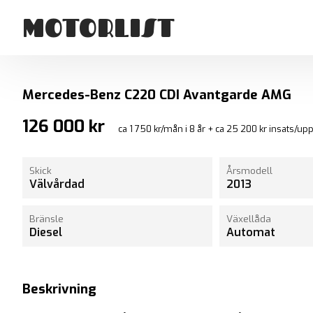
MOTORLIST
- B
Mercedes-Benz C220 CDI Avantgarde AMG
126 000 kr
ca 1 750 kr/mån i 8 år + ca 25 200 kr insats/up
Skick
Årsmodell
Välvårdad
2013
Bränsle
Växellåda
Diesel
Automat
Beskrivning