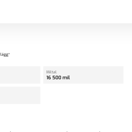
egagnade bilar Huddinge
plägg*
Miltal
16 500 mil
Start